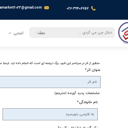
amarket2023@gmail.com
026-34406757
بگرد
خانه
آشنایی
معرفی
تماس با ما
منظور از اثر در سرتاسر این فرم، برگ ترجمه ای است که انجام داده اید. اینجا 
عنوان اثر
مشخصات پدید آورنده (مترجم)
نام خانوادگی
یک گزینه را انتخاب کنید