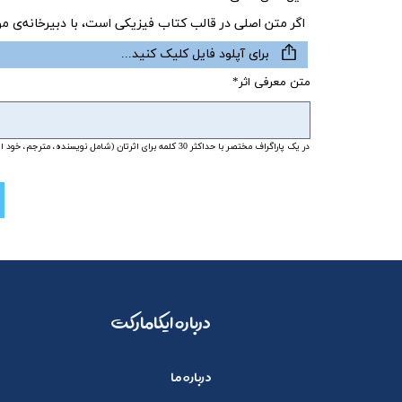
اگر متن‌ اصلی در قالب کتاب فیزیکی است، با دبیرخانه‌ی مؤسسه با شماره 406757
برای آپلود فایل کلیک کنید...
متن معرفی اثر
در یک پاراگراف مختصر با حداکثر 30 کلمه برای اثرتان (شامل نویسنده، مترجم، خود اثر) معرفی بنویسید. تصور کنید این متن در پشت جلد کتابتان چاپ می‌شود و راهنمای مخاطب خواهد بود.
​​درباره ایکامارکت
درباره ما