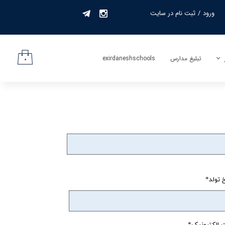
ورود
/
ثبت نام در سایت
حساب کاربری من
تغییر گذر واژه
تبلیغ مدارس
exirdaneshschools
۰
سفارشات
لیف
خروج از حساب
کاربری
جمه
 تولد
الکترونیک