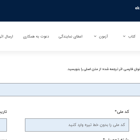
ek
کتاب
آزمون
اعطای نمایندگی
دعوت به همکاری
ارسال اثر
کتاب
آزمون بی نهایت (تیزهوشان)
ارسال تأ
کتاب کمک آموزشی
آزمون راکون (پیشرفت تحصیلی)
ارسال تر
عنوان فارسی اثر ترجمه شده از متن اصلی را بنویسید.
کتاب عمومی
آزمونک
کتاب کودک و نوجوان
نمایندگی آزمون مبتکران
کد ملی
تاریخ
رشته تحصیلی
پست 