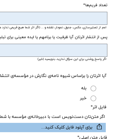
تعداد فریم‌ها
اعم از تصئیرسازی، عکس، جدول، نمودار، نقشه و ... (اگر اثر شما هیچ فریمی ندارد عدد 0 را بنویس
پس از انتشار اثرتان آیا ظرفیت یا برنامهم یا ایده معینی برای تب
اگر پاسخ روشنی برای این سؤال ندارید، بنویسید (خیر)
آیا اثرتان را براساس شیوه نامه‌ی نگارش در مؤسسه‌ی ا
بله
خیر
فایل اثر*
اگر متن‌تان دست‌نویس است با دبیرخانه‌ی مؤسسه با شماره 34406757-026 تماس بگیر
برای آپلود فایل کلیک کنید...
فایل متن اصلی*