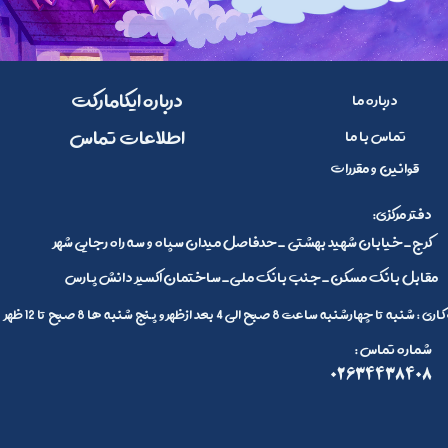
​​درباره ایکامارکت
درباره ما
​اطلاعات تماس
تماس با ما
قوانین و مقررات
:دفتر مرکزی
کرج_خیابان شهید بهشتی _حدفاصل میدان سپاه و سه راه رجایی شهر
مقابل بانک مسکن_جنب بانک ملی_ساختمان اکسیر دانش پارس
 تا چهارشنبه ساعت 8 صبح الی 4 بعد ازظهر و پنج شنبه ها 8 صبح تا 12 ظهر
: شماره تماس
02634438408