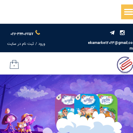
حساب کاربری من
تغییر گذر واژه
026-34406757
سفارشات
ekamarket2023@gmail.co
ورود
/
ثبت نام در سایت
m
خروج از حساب کاربری
۰