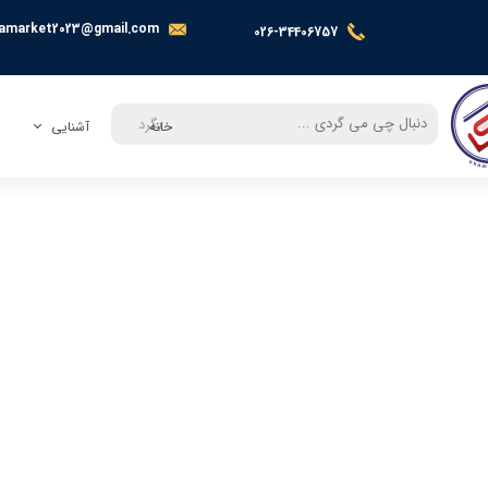
amarket2023@gmail.com
026-34406757
بگرد
خانه
آشنایی
معرفی
تماس با ما