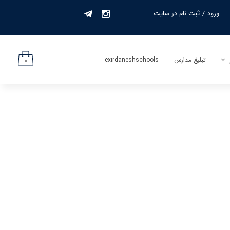
ورود
/
ثبت نام در سایت
حساب کاربری من
تغییر گذر واژه
تبلیغ مدارس
exirdaneshschools
۰
سفارشات
لیف
خروج از حساب
کاربری
جمه