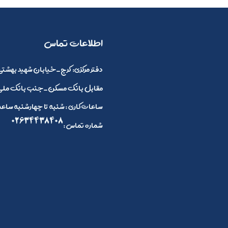
​اطلاعات تماس
:دفتر مرکزی
کرج_خیابان شهید بهشتی 
مقابل بانک مسکن_جنب بانک ملی_
ساعات کاری : شنبه تا چهارشنبه ساعت 8 صبح الی 4 بعد ازظهر و پنج شنبه ها 8 صبح تا 2
02634438408
: شماره تماس