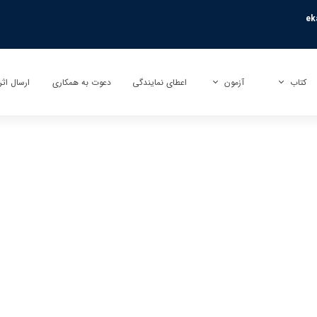
ek
کتاب
آزمون
اعطای نمایندگی
دعوت به همکاری
ارسال اثر
کتاب
آزمون بی نهایت (تیزهوشان)
ارسال تأ
کتاب کمک آموزشی
آزمون راکون (پیشرفت تحصیلی)
ارسال تر
کتاب عمومی
آزمونک
کتاب کودک و نوجوان
نمایندگی آزمون مبتکران