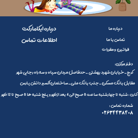
​​درباره ایکامارکت
درباره ما
​اطلاعات تماس
تماس با ما
قوانین و مقررات
:دفتر مرکزی
کرج_خیابان شهید بهشتی _حدفاصل میدان سپاه و سه راه رجایی شهر
مقابل بانک مسکن_جنب بانک ملی_ساختمان اکسیر دانش پارس
 تا چهارشنبه ساعت 8 صبح الی 4 بعد ازظهر و پنج شنبه ها 8 صبح تا 12 ظهر
: شماره تماس
02634438408