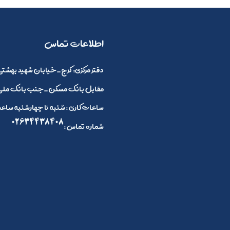
​اطلاعات تماس
:دفتر مرکزی
کرج_خیابان شهید بهشتی 
مقابل بانک مسکن_جنب بانک ملی_
ساعات کاری : شنبه تا چهارشنبه ساعت 8 صبح الی 4 بعد ازظهر و پنج شنبه ها 8 صبح تا 2
02634438408
: شماره تماس