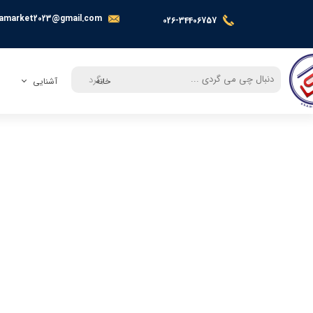
amarket2023@gmail.com
026-34406757
بگرد
خانه
آشنایی
معرفی
تماس با ما