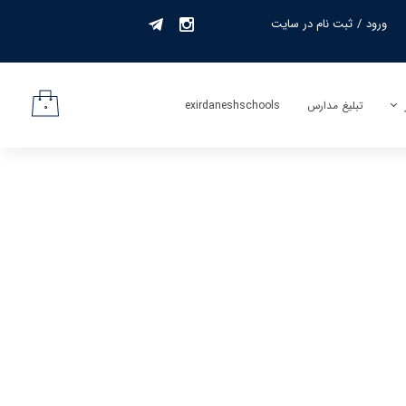
ورود
/
ثبت نام در سایت
حساب کاربری من
تغییر گذر واژه
تبلیغ مدارس
exirdaneshschools
۰
سفارشات
لیف
خروج از حساب
کاربری
جمه