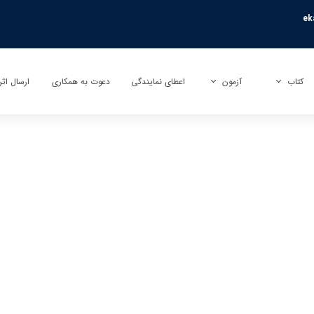
ek
کتاب
آزمون
اعطای نمایندگی
دعوت به همکاری
ارسال اثر
کتاب
آزمون بی نهایت (تیزهوشان)
ارسال تأ
کتاب کمک آموزشی
آزمون راکون (پیشرفت تحصیلی)
ارسال تر
کتاب عمومی
آزمونک
کتاب کودک و نوجوان
نمایندگی آزمون مبتکران