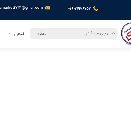
amarket2023@gmail.com
026-34406757
بگرد
خانه
آشنایی
معرفی
تماس با ما