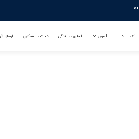
ek
کتاب
آزمون
اعطای نمایندگی
دعوت به همکاری
ارسال اثر
کتاب
آزمون بی نهایت (تیزهوشان)
ارسال تأ
کتاب کمک آموزشی
آزمون راکون (پیشرفت تحصیلی)
ارسال تر
کتاب عمومی
آزمونک
کتاب کودک و نوجوان
نمایندگی آزمون مبتکران