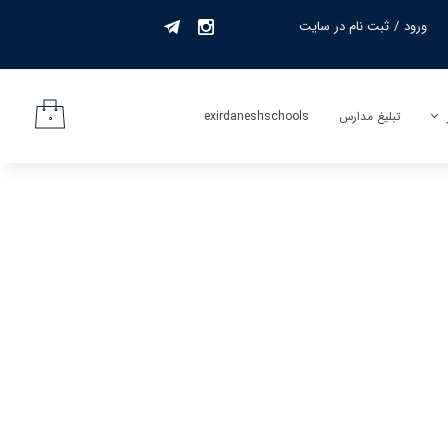
ورود
/
ثبت نام در سایت
حساب کاربری من
تغییر گذر واژه
تبلیغ مدارس
exirdaneshschools
۰
سفارشات
لیف
خروج از حساب
کاربری
جمه