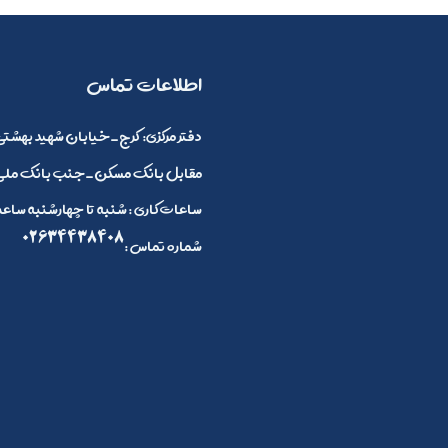
​اطلاعات تماس
:دفتر مرکزی
کرج_خیابان شهید بهشتی 
مقابل بانک مسکن_جنب بانک ملی_
ساعات کاری : شنبه تا چهارشنبه ساعت 8 صبح الی 4 بعد ازظهر و پنج شنبه ها 8 صبح تا 2
02634438408
: شماره تماس