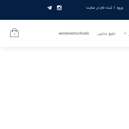
ورود
/
ثبت نام در سایت
حساب کاربری من
تغییر گذر واژه
تبلیغ مدارس
exirdaneshschools
۰
سفارشات
لیف
خروج از حساب
کاربری
جمه