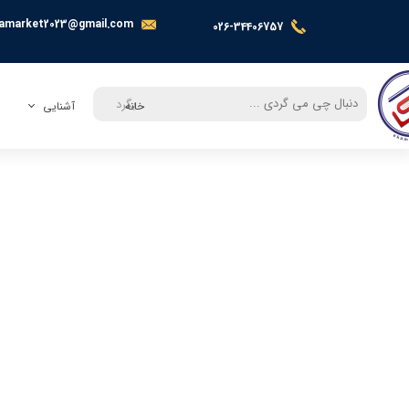
amarket2023@gmail.com
026-34406757
بگرد
خانه
آشنایی
معرفی
تماس با ما