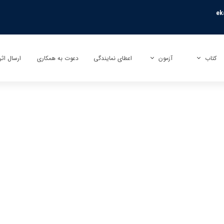
ek
کتاب
آزمون
اعطای نمایندگی
دعوت به همکاری
ارسال اثر
کتاب
آزمون بی نهایت (تیزهوشان)
ارسال تأ
کتاب کمک آموزشی
آزمون راکون (پیشرفت تحصیلی)
ارسال تر
کتاب عمومی
آزمونک
کتاب کودک و نوجوان
نمایندگی آزمون مبتکران