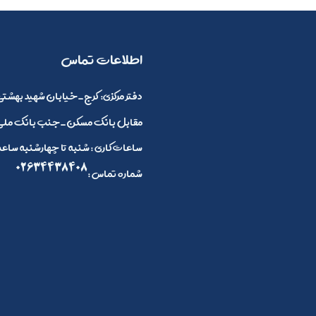
​اطلاعات تماس
:دفتر مرکزی
کرج_خیابان شهید بهشتی 
مقابل بانک مسکن_جنب بانک ملی_
ساعات کاری : شنبه تا چهارشنبه ساعت 8 صبح الی 4 بعد ازظهر و پنج شنبه ها 8 صبح تا 2
02634438408
: شماره تماس