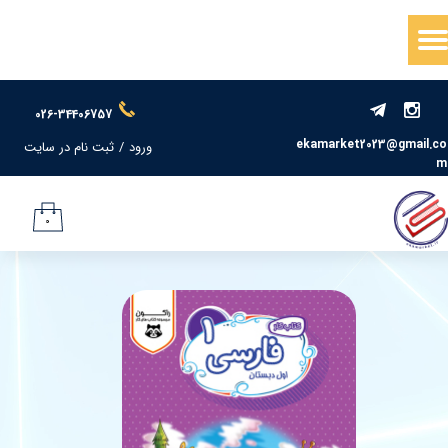
حساب کاربری من
تغییر گذر واژه
026-34406757
سفارشات
ekamarket2023@gmail.co
ورود
/
ثبت نام در سایت
m
خروج از حساب کاربری
۰