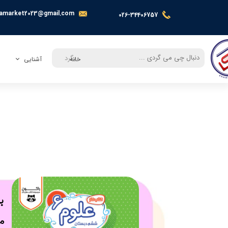
amarket2023@gmail.com
026-34406757
بگرد
خانه
آشنایی
معرفی
تماس با ما
بر
​م