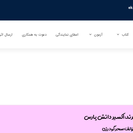
ek
کتاب
آزمون
اعطای نمایندگی
دعوت به همکاری
ارسال اثر
کتاب
آزمون بی نهایت (تیزهوشان)
ارسال تأ
کتاب کمک آموزشی
آزمون راکون (پیشرفت تحصیلی)
ارسال تر
کتاب عمومی
آزمونک
کتاب کودک و نوجوان
نمایندگی آزمون مبتکران
ند: اکسیر ​​​​​​​دانش پارس​​​​​​​
ؤلف:سحر گودرزی