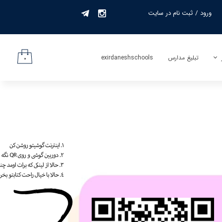
ورود
/
ثبت نام در سایت
حساب کاربری من
تغییر گذر واژه
تبلیغ مدارس
exirdaneshschools
۰
سفارشات
لیف
خروج از حساب
کاربری
جمه