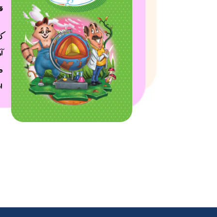
ق
ک
آ
م
ا