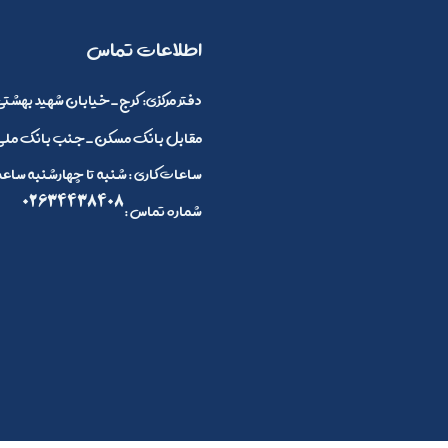
​اطلاعات تماس
:دفتر مرکزی
کرج_خیابان شهید بهشتی 
مقابل بانک مسکن_جنب بانک ملی_
ساعات کاری : شنبه تا چهارشنبه ساعت 8 صبح الی 4 بعد ازظهر و پنج شنبه ها 8 صبح تا 2
02634438408
: شماره تماس