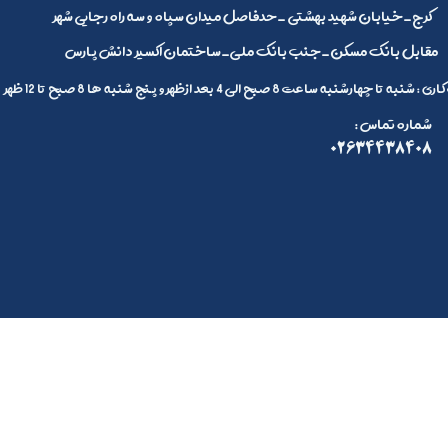
کرج_خیابان شهید بهشتی _حدفاصل میدان سپاه و سه راه رجایی شهر
مقابل بانک مسکن_جنب بانک ملی_ساختمان اکسیر دانش پارس
 تا چهارشنبه ساعت 8 صبح الی 4 بعد ازظهر و پنج شنبه ها 8 صبح تا 12 ظهر
: شماره تماس
02634438408