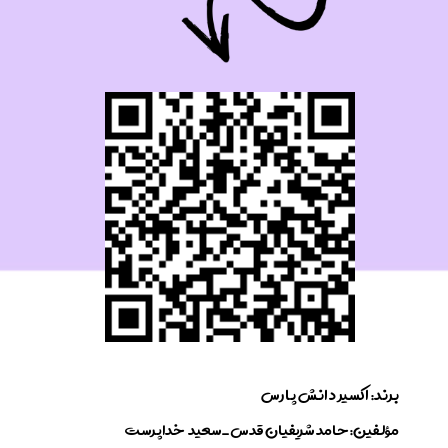
برند: اکسیر ​​​​​​​دانش پارس
​مؤلفین: حامد شریفیان قدس_سعید خداپرست