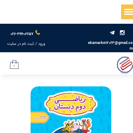
حساب کاربری من
تغییر گذر واژه
026-34406757
سفارشات
ekamarket2023@gmail.co
ورود
/
ثبت نام در سایت
m
خروج از حساب کاربری
۰