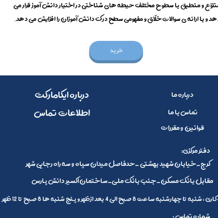
تنوّع و منطبق با سطوح مختلف حیطه های شناختی در اختیار دانش آموز قرار می
هد و با ارائه ی سوالات خلّاق و مفهومی سطح درک دانش آموزان را افزایش می دهد.
خرید
​​درباره ایکامارکت
درباره ما
​اطلاعات تماس
تماس با ما
قوانین و مقررات
:دفتر مرکزی
کرج_خیابان شهید بهشتی _حدفاصل میدان سپاه و سه راه رجایی شهر
مقابل بانک مسکن_جنب بانک ملی_ساختمان اکسیر دانش پارس
 تا چهارشنبه ساعت 8 صبح الی 4 بعد ازظهر و پنج شنبه ها 8 صبح تا 12 ظهر
: شماره تماس