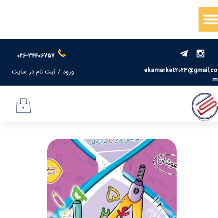
حساب کاربری من
تغییر گذر واژه
026-34406757
سفارشات
ekamarket2023@gmail.co
ورود
/
ثبت نام در سایت
m
خروج از حساب کاربری
۰