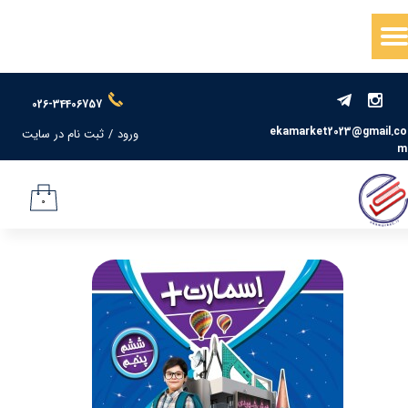
حساب کاربری من
تغییر گذر واژه
026-34406757
سفارشات
ekamarket2023@gmail.co
ورود
/
ثبت نام در سایت
m
خروج از حساب کاربری
۰