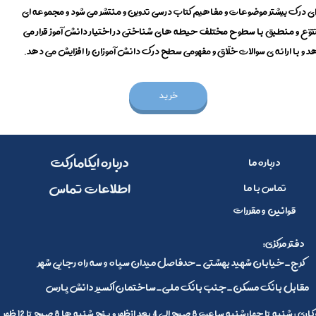
ای درک بیشتر موضوعات و مفاهیم کتاب درسی تدوین و منتشر می شود و مجموعه ای
نوّع و منطبق با سطوح مختلف حیطه های شناختی در اختیار دانش آموز قرار می
د و با ارائه ی سوالات خلّاق و مفهومی سطح درک دانش آموزان را افزایش می دهد.
خرید
​​درباره ایکامارکت
درباره ما
​اطلاعات تماس
تماس با ما
قوانین و مقررات
:دفتر مرکزی
کرج_خیابان شهید بهشتی _حدفاصل میدان سپاه و سه راه رجایی شهر
مقابل بانک مسکن_جنب بانک ملی_ساختمان اکسیر دانش پارس
 تا چهارشنبه ساعت 8 صبح الی 4 بعد ازظهر و پنج شنبه ها 8 صبح تا 12 ظهر