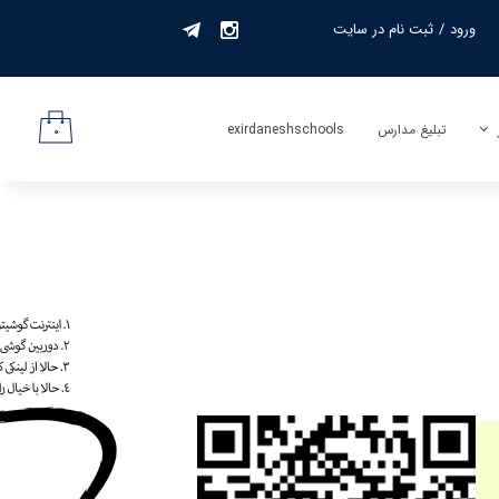
ورود
/
ثبت نام در سایت
حساب کاربری من
تغییر گذر واژه
تبلیغ مدارس
exirdaneshschools
۰
سفارشات
لیف
خروج از حساب
کاربری
جمه