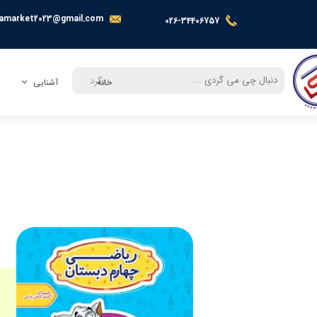
amarket2023@gmail.com
026-34406757
بگرد
خانه
آشنایی
معرفی
تماس با ما