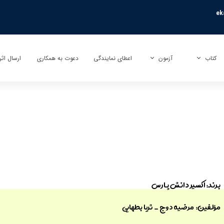
ek
کتاب
آزمون
اعطای نمایندگی
دعوت به همکاری
ارسال اثر
کتاب
آزمون بی نهایت (تیزهوشان)
ارسال تأ
کتاب کمک آموزشی
آزمون راکون (پیشرفت تحصیلی)
ارسال تر
کتاب عمومی
آزمونک
کتاب کودک و نوجوان
نمایندگی آزمون مبتکران
برند: اکسیر ​​​​​​​دانش پارس
​مؤلفین: مرضیه دوج _ ثریا بطهایی