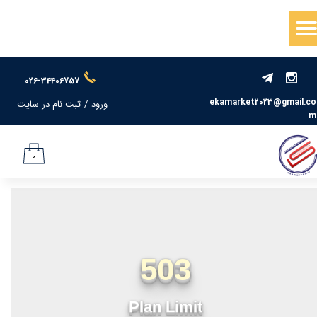
حساب کاربری من
تغییر گذر واژه
026-34406757
سفارشات
ekamarket2023@gmail.co
ورود
/
ثبت نام در سایت
m
خروج از حساب کاربری
۰