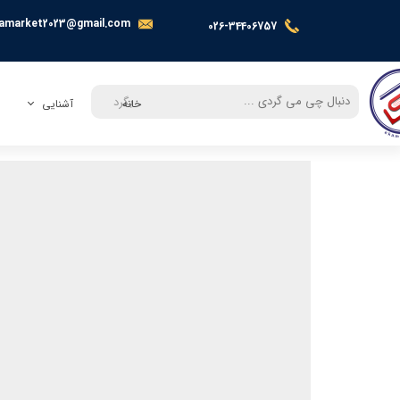
amarket2023@gmail.com
026-34406757
بگرد
خانه
آشنایی
معرفی
تماس با ما