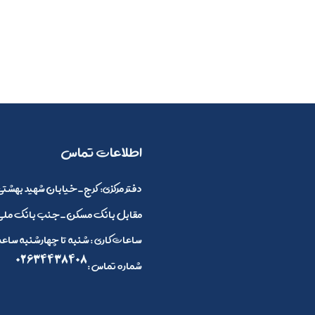
​اطلاعات تماس
:دفتر مرکزی
کرج_خیابان شهید بهشتی 
مقابل بانک مسکن_جنب بانک ملی_
ساعات کاری : شنبه تا چهارشنبه ساعت 8 صبح الی 4 بعد ازظهر و پنج شنبه ها 8 صبح تا 2
02634438408
: شماره تماس