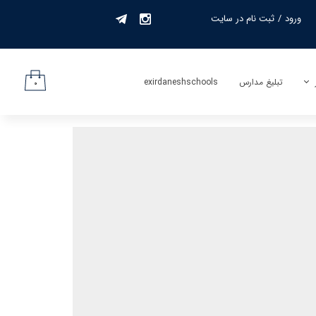
ورود
/
ثبت نام در سایت
حساب کاربری من
تغییر گذر واژه
تبلیغ مدارس
exirdaneshschools
۰
سفارشات
لیف
خروج از حساب
کاربری
جمه