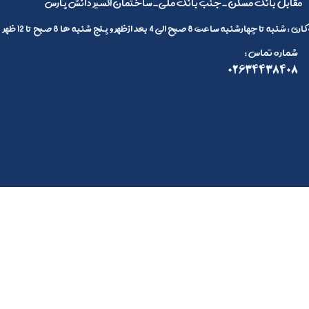
مقابل بانک مسکن_جنب بانک ملی_ساختمان اکسیر دانش پارس
 تا چهارشنبه ساعت 8 صبح الی 4 بعد ازظهر و پنج شنبه ها 8 صبح تا 12 ظهر
: شماره تماس
02634438408