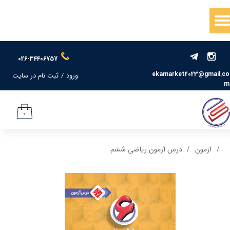
حساب کاربری من
تغییر گذر واژه
026-34406757
سفارشات
ekamarket2023@gmail.co
ورود
/
ثبت نام در سایت
m
خروج از حساب کاربری
۰
آزمون
درس آزمون ریاضی ششم