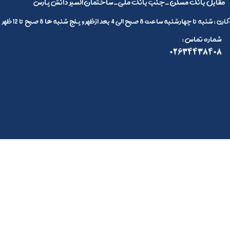
مقابل بانک مسکن_جنب بانک ملی_ساختمان اکسیر دانش پارس
 تا چهارشنبه ساعت 8 صبح الی 4 بعد ازظهر و پنج شنبه ها 8 صبح تا 12 ظهر
: شماره تماس
02634438408