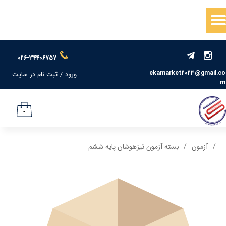
حساب کاربری من
تغییر گذر واژه
026-34406757
سفارشات
ekamarket2023@gmail.co
ورود
/
ثبت نام در سایت
m
خروج از حساب کاربری
۰
آزمون
بسته آزمون تیزهوشان پایه ششم