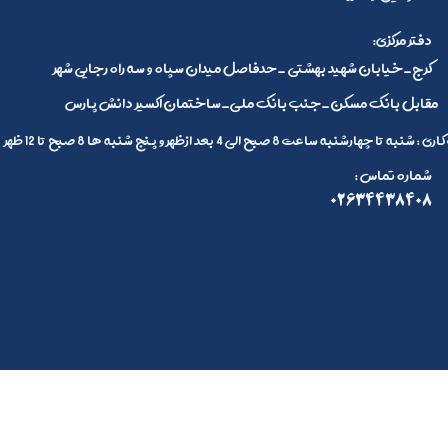
:دفتر مرکزی
کرج_خیابان شهید بهشتی _حدفاصل میدان سپاه و سه راه رجایی شهر
مقابل بانک مسکن_جنب بانک ملی_ساختمان اکسیر دانش پارس
 تا چهارشنبه ساعت 8 صبح الی 4 بعد ازظهر و پنج شنبه ها 8 صبح تا 12 ظهر
: شماره تماس
02634438408