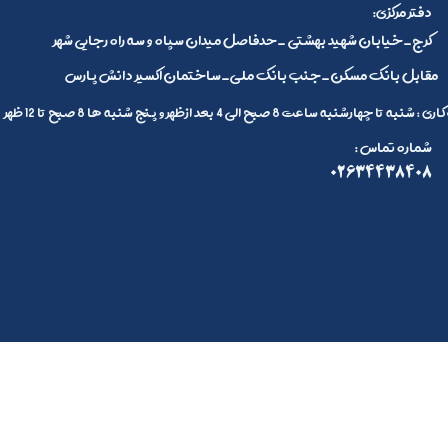
:دفتر مرکزی
کرج_خیابان شهید بهشتی _حدفاصل میدان سپاه و سه راه رجایی شهر
مقابل بانک مسکن_جنب بانک ملی_ساختمان اکسیر دانش پارس
 تا چهارشنبه ساعت 8 صبح الی 4 بعد ازظهر و پنج شنبه ها 8 صبح تا 12 ظهر
: شماره تماس
02634438408