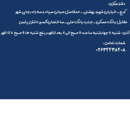
:دفتر مرکزی
کرج_خیابان شهید بهشتی _حدفاصل میدان سپاه و سه راه رجایی شهر
مقابل بانک مسکن_جنب بانک ملی_ساختمان اکسیر دانش پارس
 تا چهارشنبه ساعت 8 صبح الی 4 بعد ازظهر و پنج شنبه ها 8 صبح تا 12 ظهر
: شماره تماس
02634438408