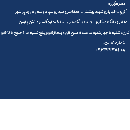
:دفتر مرکزی
کرج_خیابان شهید بهشتی _حدفاصل میدان سپاه و سه راه رجایی شهر
مقابل بانک مسکن_جنب بانک ملی_ساختمان اکسیر دانش پارس
 تا چهارشنبه ساعت 8 صبح الی 4 بعد ازظهر و پنج شنبه ها 8 صبح تا 12 ظهر
: شماره تماس
02634438408