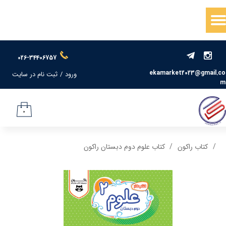
حساب کاربری من
تغییر گذر واژه
026-34406757
سفارشات
ekamarket2023@gmail.co
ورود
/
ثبت نام در سایت
m
خروج از حساب کاربری
۰
کتاب راکون
کتاب علوم دوم دبستان راکون