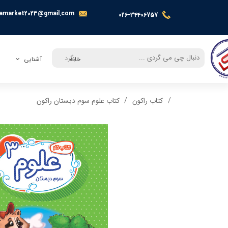
amarket2023@gmail.com
026-34406757
بگرد
خانه
آشنایی
معرفی
کتاب راکون
کتاب علوم سوم دبستان راکون
تماس با ما