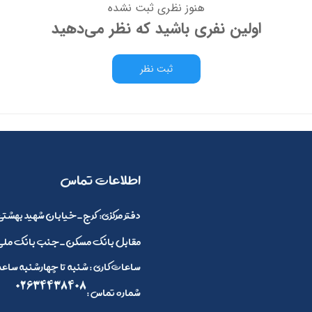
هنوز نظری ثبت نشده
اولین نفری باشید که نظر می‌دهید
ثبت نظر
​اطلاعات تماس
:دفتر مرکزی
کرج_خیابان شهید بهشتی 
مقابل بانک مسکن_جنب بانک ملی_
ساعات کاری : شنبه تا چهارشنبه ساعت 8 صبح الی 4 بعد ازظهر و پنج شنبه ها 8 صبح تا 2
02634438408
: شماره تماس