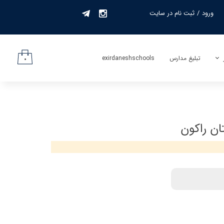
ورود
/
ثبت نام در سایت
حساب کاربری من
تغییر گذر واژه
تبلیغ مدارس
exirdaneshschools
۰
سفارشات
لیف
خروج از حساب
کاربری
جمه
ان راکون