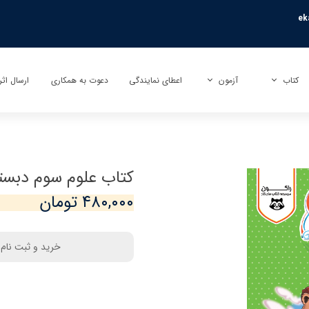
ek
کتاب
آزمون
اعطای نمایندگی
دعوت به همکاری
ارسال اثر
کتاب
آزمون بی نهایت (تیزهوشان)
ارسال تأ
کتاب کمک آموزشی
آزمون راکون (پیشرفت تحصیلی)
ارسال تر
کتاب علوم سوم دبست
کتاب عمومی
آزمونک
۴۸۰,۰۰۰ تومان
کتاب کودک و نوجوان
نمایندگی آزمون مبتکران
خرید و ثبت نام