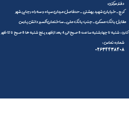
:دفتر مرکزی
کرج_خیابان شهید بهشتی _حدفاصل میدان سپاه و سه راه رجایی شهر
مقابل بانک مسکن_جنب بانک ملی_ساختمان اکسیر دانش پارس
 تا چهارشنبه ساعت 8 صبح الی 4 بعد ازظهر و پنج شنبه ها 8 صبح تا 12 ظهر
: شماره تماس
02634438408