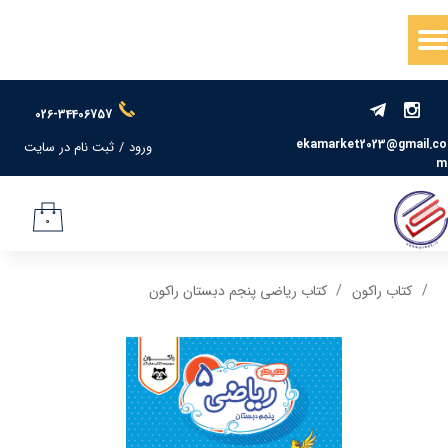
حساب کاربری من
تغییر گذر واژه
026-34406757
سفارشات
ekamarket2023@gmail.co
ورود
/
ثبت نام در سایت
m
خروج از حساب کاربری
۰
کتاب راکون
کتاب ریاضی پنجم دبستان راکون