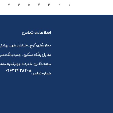
۷
۶
۵
۴
۳
۲
۱
​اطلاعات تماس
:دفتر مرکزی
کرج_خیابان شهید بهشتی 
مقابل بانک مسکن_جنب بانک ملی_
ساعات کاری : شنبه تا چهارشنبه ساعت 8 صبح الی 4 بعد ازظهر و پنج شنبه ها 8 صبح تا 2
02634438408
: شماره تماس