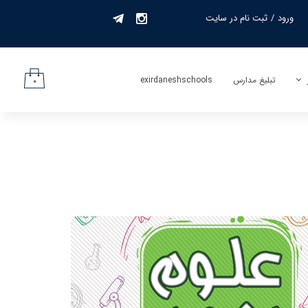
ورود
/
ثبت نام در سایت
حساب کاربری من
تغییر گذر واژه
تبلیغ مدارس
exirdaneshschools
۰
سفارشات
لیف
خروج از حساب
کاربری
جمه