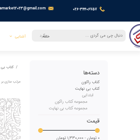
amarket2023@gmail.com
026-34406757
بگرد
خانه
آشنایی
معرفی
کتاب بی 
تماس با ما
دسته‌ها
کتاب راکون
مرتب سازی بر 
کتاب بی نهایت
ابتدایی
مجموعه کتاب راکون
مجموعه کتاب بی نهایت
قیمت
۰ تومان - ۱,۳۳۰,۰۰۰ تومان