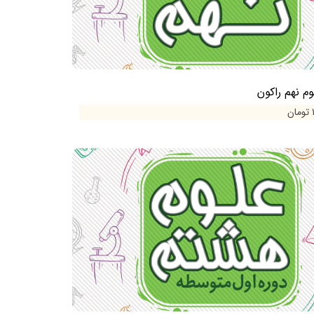
م نهم راکون