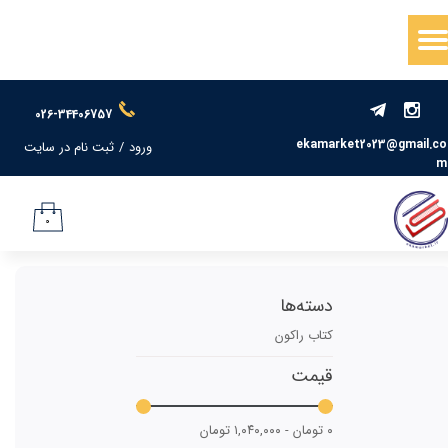
حساب کاربری من
تغییر گذر واژه
026-34406757
سفارشات
ekamarket2023@gmail.co
ورود
/
ثبت نام در سایت
m
خروج از حساب کاربری
۰
دسته‌ها
کتاب راکون
قیمت
۰ تومان - ۱,۰۴۰,۰۰۰ تومان