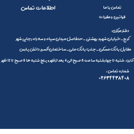
​اطلاعات تماس
تماس با ما
قوانین و مقررات
:دفتر مرکزی
کرج_خیابان شهید بهشتی _حدفاصل میدان سپاه و سه راه رجایی شهر
مقابل بانک مسکن_جنب بانک ملی_ساختمان اکسیر دانش پارس
 تا چهارشنبه ساعت 8 صبح الی 4 بعد ازظهر و پنج شنبه ها 8 صبح تا 12 ظهر
: شماره تماس
02634438408