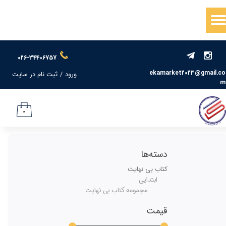
حساب کاربری من
تغییر گذر واژه
026-34406757
سفارشات
ekamarket2023@gmail.co
ورود
/
ثبت نام در سایت
m
خروج از حساب کاربری
۰
دسته‌ها
کتاب بی نهایت
ابتدایی
مجموعه کتاب بی نهایت
قیمت