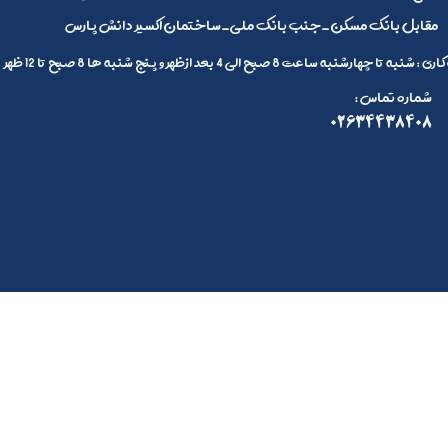
مقابل بانک مسکن_جنب بانک ملی_ساختمان اکسیر دانش پارس
 تا چهارشنبه ساعت 8 صبح الی 4 بعد ازظهر و پنج شنبه ها 8 صبح تا 12 ظهر
: شماره تماس
02634438408