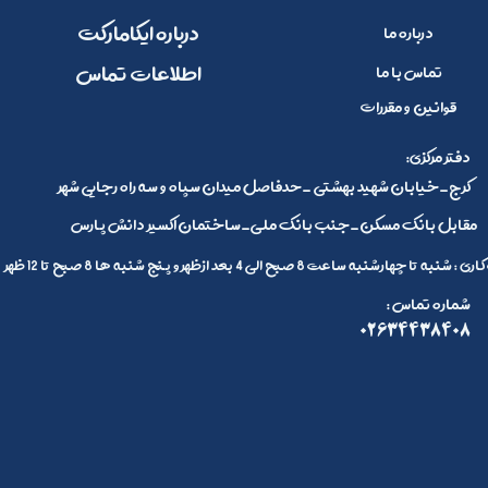
​​درباره ایکامارکت
درباره ما
​اطلاعات تماس
تماس با ما
قوانین و مقررات
:دفتر مرکزی
کرج_خیابان شهید بهشتی _حدفاصل میدان سپاه و سه راه رجایی شهر
مقابل بانک مسکن_جنب بانک ملی_ساختمان اکسیر دانش پارس
 تا چهارشنبه ساعت 8 صبح الی 4 بعد ازظهر و پنج شنبه ها 8 صبح تا 12 ظهر
: شماره تماس
02634438408