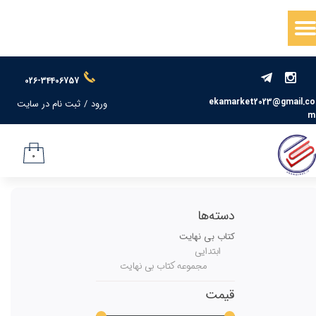
حساب کاربری من
تغییر گذر واژه
026-34406757
سفارشات
ekamarket2023@gmail.co
ورود
/
ثبت نام در سایت
m
خروج از حساب کاربری
۰
دسته‌ها
کتاب بی نهایت
ابتدایی
مجموعه کتاب بی نهایت
قیمت