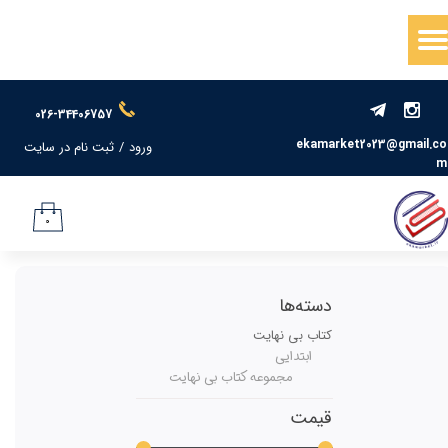
حساب کاربری من
تغییر گذر واژه
026-34406757
سفارشات
ekamarket2023@gmail.co
ورود
/
ثبت نام در سایت
m
خروج از حساب کاربری
۰
دسته‌ها
کتاب بی نهایت
ابتدایی
مجموعه کتاب بی نهایت
قیمت