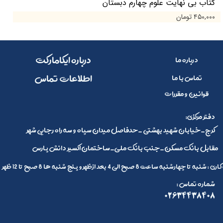
کتاب بی نهایت علوم چهارم دبستان
۴۵۰,۰۰۰ تومان
​​درباره ایکامارکت
درباره ما
​اطلاعات تماس
تماس با ما
قوانین و مقررات
:دفتر مرکزی
کرج_خیابان شهید بهشتی _حدفاصل میدان سپاه و سه راه رجایی شهر
مقابل بانک مسکن_جنب بانک ملی_ساختمان اکسیر دانش پارس
 تا چهارشنبه ساعت 8 صبح الی 4 بعد ازظهر و پنج شنبه ها 8 صبح تا 12 ظهر
: شماره تماس
02634438408