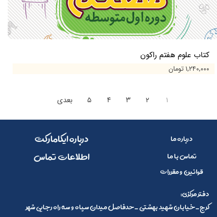
کتاب علوم هفتم راکون
۱,۲۴۰,۰۰۰ تومان
۱
۲
۳
۴
۵
بعدی
​​درباره ایکامارکت
درباره ما
​اطلاعات تماس
تماس با ما
قوانین و مقررات
:دفتر مرکزی
کرج_خیابان شهید بهشتی _حدفاصل میدان سپاه و سه راه رجایی شهر