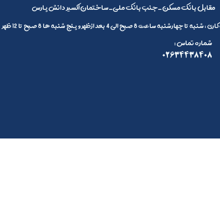
مقابل بانک مسکن_جنب بانک ملی_ساختمان اکسیر دانش پارس
 تا چهارشنبه ساعت 8 صبح الی 4 بعد ازظهر و پنج شنبه ها 8 صبح تا 12 ظهر
: شماره تماس
02634438408