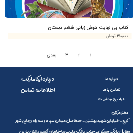
کتاب بی نهایت هوش زبانی ششم دبستان
۴۱۰,۰۰۰ تومان
۱
۲
۳
بعدی
​​درباره ایکامارکت
درباره ما
​اطلاعات تماس
تماس با ما
قوانین و مقررات
:دفتر مرکزی
کرج_خیابان شهید بهشتی _حدفاصل میدان سپاه و سه راه رجایی شهر
مقابل بانک مسکن_جنب بانک ملی_ساختمان اکسیر دانش پارس