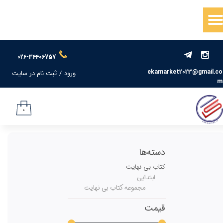
حساب کاربری من
تغییر گذر واژه
026-34406757
سفارشات
ekamarket2023@gmail.co
ورود
/
ثبت نام در سایت
m
خروج از حساب کاربری
۰
دسته‌ها
کتاب بی نهایت
ابتدایی
مجموعه کتاب بی نهایت
قیمت