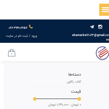
حساب کاربری من
تغییر گذر واژه
026-34406757
سفارشات
ekamarket2023@gmail.co
ورود
/
ثبت نام در سایت
m
خروج از حساب کاربری
۰
دسته‌ها
کتاب راکون
قیمت
۰ تومان - ۱,۲۴۰,۰۰۰ تومان