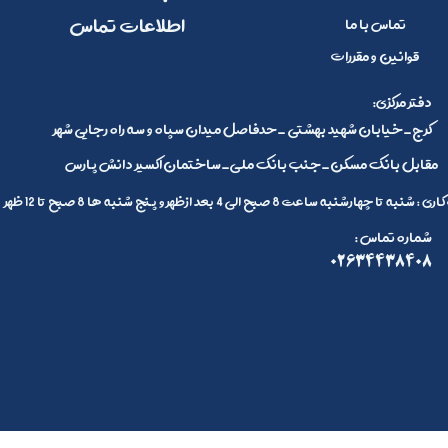
​اطلاعات تماس
تماس با ما
قوانین و مقررات
:دفتر مرکزی
کرج_خیابان شهید بهشتی _حدفاصل میدان سپاه و سه راه رجایی شهر
مقابل بانک مسکن_جنب بانک ملی_ساختمان اکسیر دانش پارس
 تا چهارشنبه ساعت 8 صبح الی 4 بعد ازظهر و پنج شنبه ها 8 صبح تا 12 ظهر
: شماره تماس
02634438408