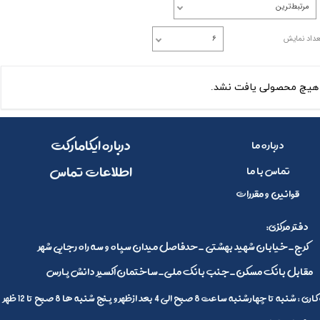
مرتبط‌ترین
عداد نمایش
۶
هیچ محصولی یافت نشد.
​​درباره ایکامارکت
درباره ما
​اطلاعات تماس
تماس با ما
قوانین و مقررات
:دفتر مرکزی
کرج_خیابان شهید بهشتی _حدفاصل میدان سپاه و سه راه رجایی شهر
مقابل بانک مسکن_جنب بانک ملی_ساختمان اکسیر دانش پارس
 تا چهارشنبه ساعت 8 صبح الی 4 بعد ازظهر و پنج شنبه ها 8 صبح تا 12 ظهر