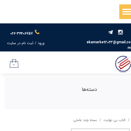
حساب کاربری من
تغییر گذر واژه
026-34406757
سفارشات
ekamarket2023@gmail.co
ورود
/
ثبت نام در سایت
m
خروج از حساب کاربری
۰
دسته‌ها
کتاب بی نهایت
بسته چند عاملی