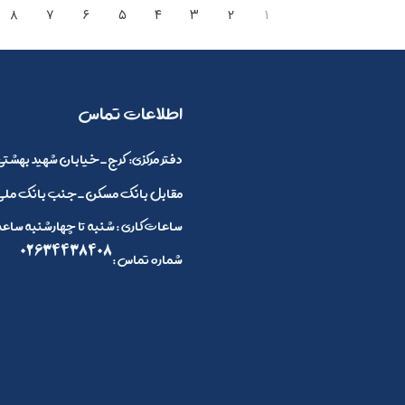
۸
۷
۶
۵
۴
۳
۲
۱
​اطلاعات تماس
:دفتر مرکزی
کرج_خیابان شهید بهشتی 
مقابل بانک مسکن_جنب بانک ملی_
ساعات کاری : شنبه تا چهارشنبه ساعت 8 صبح الی 4 بعد ازظهر و پنج شنبه ها 8 صبح تا 2
02634438408
: شماره تماس