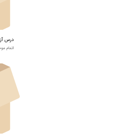
درس آز
اتمام مو