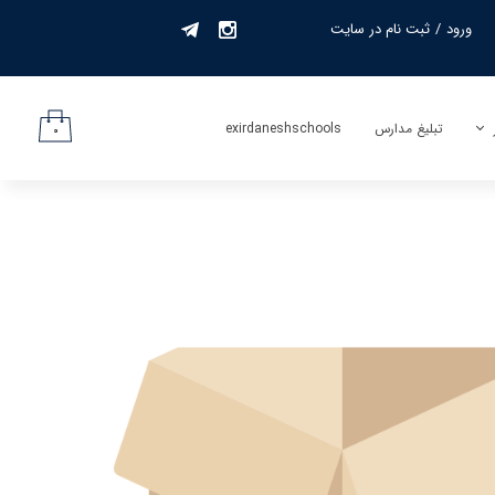
ورود
/
ثبت نام در سایت
حساب کاربری من
تغییر گذر واژه
تبلیغ مدارس
exirdaneshschools
۰
سفارشات
لیف
خروج از حساب
کاربری
جمه