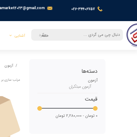
amarket2023@gmail.com
026-34406757
بگرد
خانه
آشنایی
معرفی
آزمون
تماس با ما
دسته‌ها
آزمون
مرتب سازی بر 
آزمون مبتکران
قیمت
۰ تومان - ۲,۲۸۰,۰۰۰ تومان