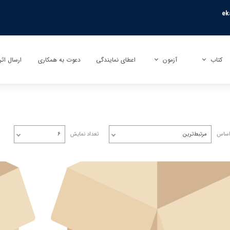
ek
کتاب
آزمون
اعطای نمایندگی
دعوت به همکاری
ارسال اثر
کتاب
آزمون بی نهایت (تیزهوشان)
ارسال تأ
کتاب کمک آموزشی
آزمون راکون (پیشرفت تحصیلی)
ارسال تر
کتاب عمومی
آزمونک
اساس
مرتبط‌ترین
تعداد نمایش
۶
کتاب کودک و نوجوان
نمایندگی آزمون مبتکران