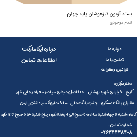
بسته آزمون تیزهوشان پایه چهارم
اتمام موجودی
​​درباره ایکامارکت
درباره ما
​اطلاعات تماس
تماس با ما
قوانین و مقررات
:دفتر مرکزی
کرج_خیابان شهید بهشتی _حدفاصل میدان سپاه و سه راه رجایی شهر
مقابل بانک مسکن_جنب بانک ملی_ساختمان اکسیر دانش پارس
 تا چهارشنبه ساعت 8 صبح الی 4 بعد ازظهر و پنج شنبه ها 8 صبح تا 12 ظهر
: شماره تماس
02634438408