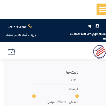
حساب کاربری من
تغییر گذر واژه
026-34406757
سفارشات
ekamarket2023@gmail.co
ورود
/
ثبت نام در سایت
m
خروج از حساب کاربری
۰
دسته‌ها
آزمون
قیمت
۰ تومان - ۱,۱۴۰,۰۰۰ تومان