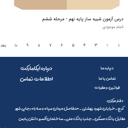
درس آزمون شبیه ساز پایه نهم - مرحله ششم
اتمام موجودی
۱
۲
۳
۴
۵
۶
۷
۸
۹
۱۰
بعد
​​درباره ایکامارکت
درباره ما
​اطلاعات تماس
تماس با ما
قوانین و مقررات
:دفتر مرکزی
کرج_خیابان شهید بهشتی _حدفاصل میدان سپاه و سه راه رجایی شهر
مقابل بانک مسکن_جنب بانک ملی_ساختمان اکسیر دانش پارس