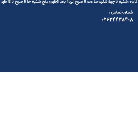
 تا چهارشنبه ساعت 8 صبح الی 4 بعد ازظهر و پنج شنبه ها 8 صبح تا 12 ظهر
: شماره تماس
02634438408